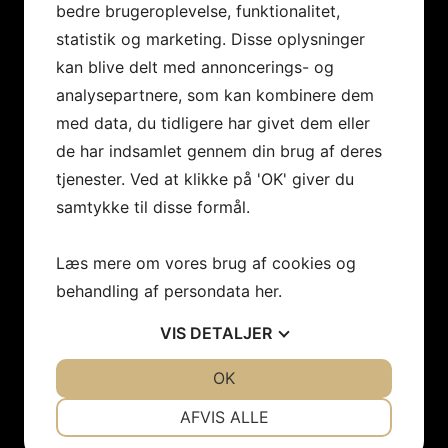
Kontaktinformation
bedre brugeroplevelse, funktionalitet,
statistik og marketing. Disse oplysninger
Gottlieb+Partners A/S
kan blive delt med annoncerings- og
Store Strandstræde 19
1255 København K
analysepartnere, som kan kombinere dem
med data, du tidligere har givet dem eller
CVR: 39 15 74 62
de har indsamlet gennem din brug af deres
+45 88 77 40 45
tjenester. Ved at klikke på 'OK' giver du
info@gottliebpartners.dk
samtykke til disse formål.
Følg os på LinkedIn
Læs mere om vores brug af cookies og
Information
behandling af persondata
her
.
Rådgivning
VIS
DETALJER
Til salg
Til leje
JA
NEJ
OK
JA
NEJ
Kontorudlejning på Stamholmen
NØDVENDIGE
PRÆFERENCER
AFVIS ALLE
Off-market
Nyheder