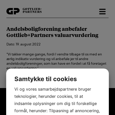
Hop
til
indholdet
Andelsboligforening anbefaler
Gottlieb+Partners valuarvurdering
Dato: 19. august 2022
“Vi takker mange gange, fordi I vendte tilbage til os med en
ærlig indikativ vurdering og vil anbefale jer til andre
andelsboligforeninger, som kan have en fordel i at få foretaget
en valuarvurdering.”
Samtykke til cookies
– A|B Grænseparken
Vi og vores samarbejdspartnere bruger
teknologier, herunder cookies, til at
indsamle oplysninger om dig til forskellige
formål, herunder: Tilpasning af annoncering,