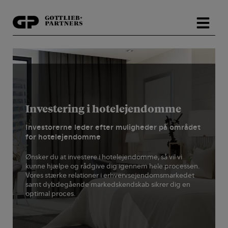
Hop
til
indholdet
Investering i hotelejendomme
Investorerne leder efter muligheder på området
for hotelejendomme
Ønsker du at investere i hotelejendomme, så vil vi
kunne hjælpe og rådgive dig igennem hele processen.
Vores stærke relationer i erhvervsejendomsmarkedet
samt dybdegående markedskendskab sikrer dig en
optimal proces.