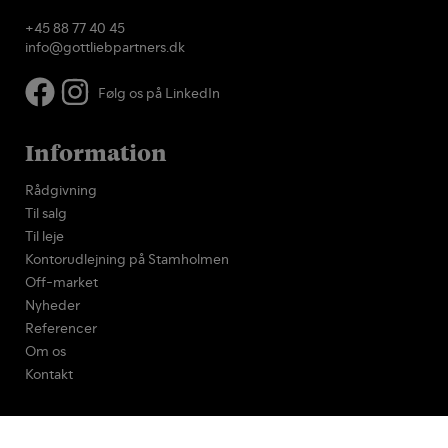
+45 88 77 40 45
info@gottliebpartners.dk
Følg os på LinkedIn
Information
Rådgivning
Til salg
Til leje
Kontorudlejning på Stamholmen
Off-market
Nyheder
Referencer
Om os
Kontakt
Log ind