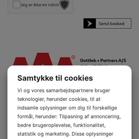
Jeg er ikke en robot
Samtykke til cookies
Vi og vores samarbejdspartnere bruger
teknologier, herunder cookies, til at
indsamle oplysninger om dig til forskellige
formål, herunder: Tilpasning af annoncering,
Rådgivning
bedre brugeroplevelse, funktionalitet,
Fundamentet for ejendomsrådgivning er en
statistik og marketing. Disse oplysninger
velfunderet ejendomsstrategi, der analyserer og