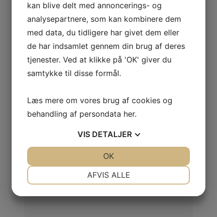
kan blive delt med annoncerings- og
vurderer alle relevante parametre og
omkostninger ved din erhvervsejendom.
analysepartnere, som kan kombinere dem
med data, du tidligere har givet dem eller
de har indsamlet gennem din brug af deres
Læs mere om vores ydelser
tjenester. Ved at klikke på 'OK' giver du
samtykke til disse formål.
Salg erhvervsejendomme
Læs mere om vores brug af cookies og
behandling af persondata
her
.
Har du en erhvervsejendom eller en portefølje af
erhvervsejendomme kan vi hjælpe dig i mål med
et godt salg ved hjæalp af vores velafprøvede
VIS
DETALJER
proces og model.
JA
NEJ
OK
JA
NEJ
NØDVENDIGE
PRÆFERENCER
AFVIS ALLE
Se ejendomme til salg
JA
NEJ
JA
NEJ
MARKETING
STATISTIK