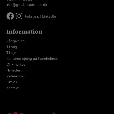
info@gottliebpartners.dk
Følg os på LinkedIn
Information
Rådgivning
Til salg
Til leje
Kontorudlejning på Stamholmen
Off-market
Nyheder
Referencer
Om os
Kontakt
Log ind