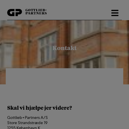
Hop
til
indholdet
Kontakt
Skal vi hjælpe jer videre?
Gottlieb+Partners A/S
Store Strandstræde 19
1255 København K