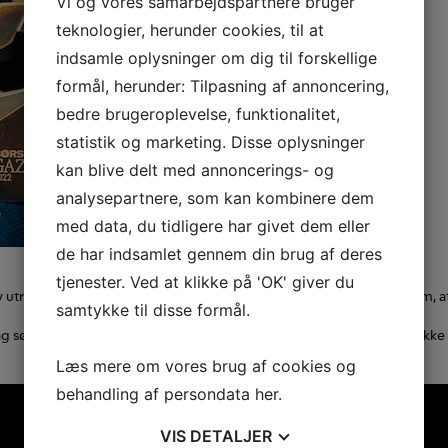
Vi og vores samarbejdspartnere bruger
teknologier, herunder cookies, til at
indsamle oplysninger om dig til forskellige
formål, herunder: Tilpasning af annoncering,
bedre brugeroplevelse, funktionalitet,
statistik og marketing. Disse oplysninger
kan blive delt med annoncerings- og
analysepartnere, som kan kombinere dem
med data, du tidligere har givet dem eller
de har indsamlet gennem din brug af deres
tjenester. Ved at klikke på 'OK' giver du
 utrolig glade og stolte, da vi kunne se det var for at informerer os om, 
samtykke til disse formål.
 sørger for vi leverer værdi til vores kunder, som vi også gerne vil takke
Læs mere om vores brug af cookies og
behandling af persondata
her
.
VIS
DETALJER