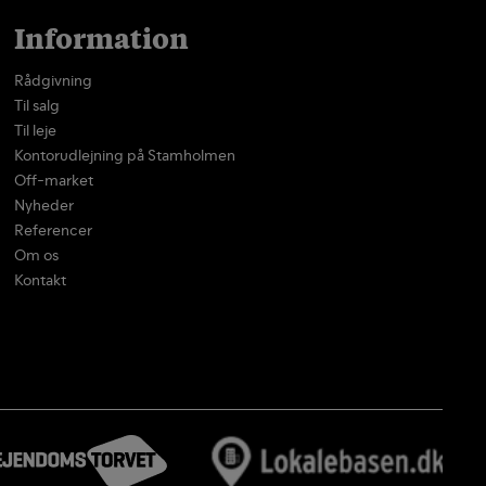
Information
Rådgivning
Til salg
Til leje
Kontorudlejning på Stamholmen
Off-market
Nyheder
Referencer
Om os
Kontakt
Log ind