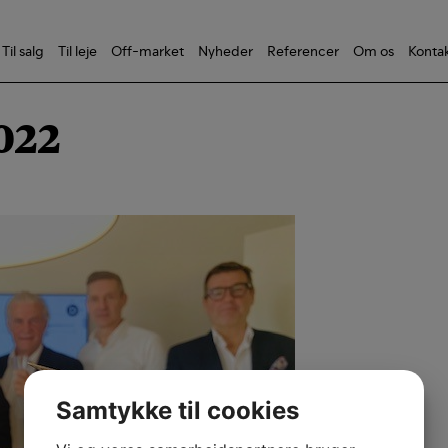
Til salg
Til leje
Off-market
Nyheder
Referencer
Om os
Konta
022
Samtykke til cookies