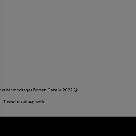
at vi har modtaget
Børsen
Gazelle 2022 😀
 – Tusind tak 🙏
#gazelle