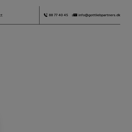
kt
88 77 40 45
info@gottliebpartners.dk