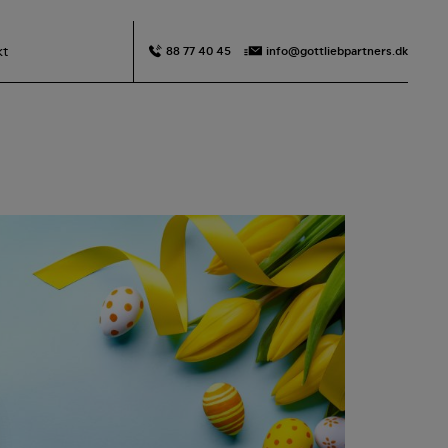
kt
88 77 40 45
info@gottliebpartners.dk