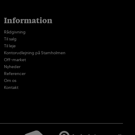
Information
Rådgivning
Til salg
Til leje
Kontorudlejning på Stamholmen
Off-market
Nyheder
Referencer
Om os
Kontakt
Log ind