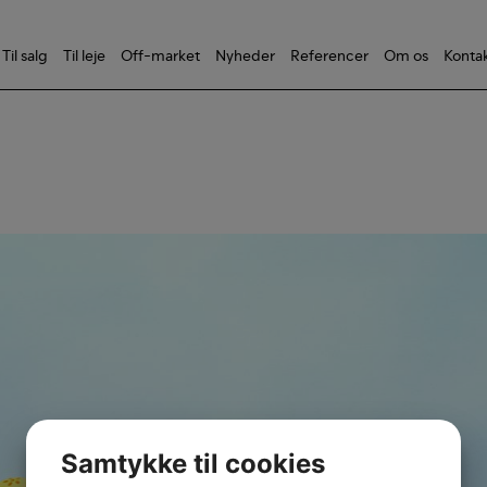
Til salg
Til leje
Off-market
Nyheder
Referencer
Om os
Konta
Samtykke til cookies