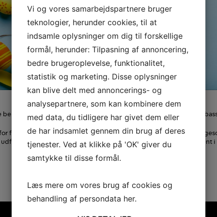
Vi og vores samarbejdspartnere bruger
teknologier, herunder cookies, til at
indsamle oplysninger om dig til forskellige
formål, herunder: Tilpasning af annoncering,
bedre brugeroplevelse, funktionalitet,
statistik og marketing. Disse oplysninger
kan blive delt med annoncerings- og
analysepartnere, som kan kombinere dem
rne benytte lejligheden til at ønske kunder, samarbejdspartnere og amba
med data, du tidligere har givet dem eller
de har indsamlet gennem din brug af deres
for forholder Gottlieb+Partners sig altid afsøgende og opsøgende ligeso
er udfordringer sammen med kunden. Vores kontor holder derfor åbent i ud
tjenester. Ved at klikke på 'OK' giver du
samtykke til disse formål.
Læs mere om vores brug af cookies og
behandling af persondata
her
.