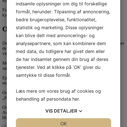
lejemålene.
indsamle oplysninger om dig til forskellige
Fra ejendommen er der fantastisk udsigt ud over Holmenes
formål, herunder: Tilpasning af annoncering,
kystlinje.
bedre brugeroplevelse, funktionalitet,
statistik og marketing. Disse oplysninger
Området
kan blive delt med annoncerings- og
analysepartnere, som kan kombinere dem
Det populære og innovative erhvervsområde Avedøre Holme skaber
de optimale rammer for innovative og vækstorienterede
med data, du tidligere har givet dem eller
virksomheder.
de har indsamlet gennem din brug af deres
Med sin tætte placering på City og lufthavnen er området i dag
tjenester. Ved at klikke på 'OK' giver du
sammensat af kontor- og logistikejendomme.
samtykke til disse formål.
Ejendommen har en utrolig synlig beliggenhed på
motorvejsstrækningen til og fra Ørestaden.
Læs mere om vores brug af cookies og
Området bliver en central del af det fremtidige erhvervsområde
„Holmene“.
behandling af persondata
her
.
Området er reguleret af Kommuneplan (5E2) Erhvervsområdet
VIS
DETALJER
Avedøre Holme og Lokalplan (507) Industrikvarteret Avedøre
Holme.
JA
NEJ
OK
JA
NEJ