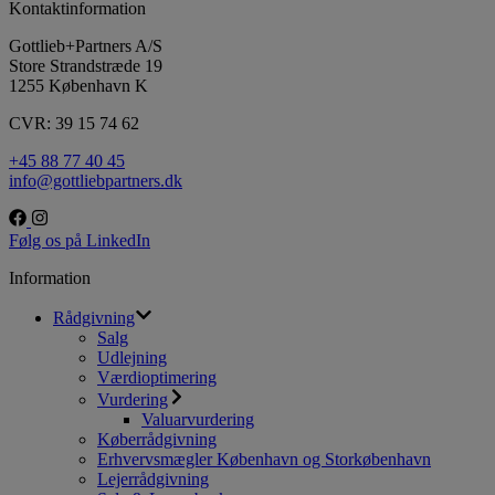
Kontaktinformation
Gottlieb+Partners A/S
Store Strandstræde 19
1255 København K
CVR: 39 15 74 62
+45 88 77 40 45
info@gottliebpartners.dk
Følg os på LinkedIn
Information
Rådgivning
Salg
Udlejning
Værdioptimering
Vurdering
Valuarvurdering
Køberrådgivning
Erhvervsmægler København og Storkøbenhavn
Lejerrådgivning