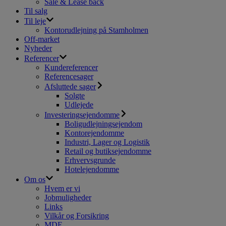
Sale & Lease back
Til salg
Til leje
Kontorudlejning på Stamholmen
Off-market
Nyheder
Referencer
Kundereferencer
Referencesager
Afsluttede sager
Solgte
Udlejede
Investeringsejendomme
Boligudlejningsejendom
Kontorejendomme
Industri, Lager og Logistik
Retail og butiksejendomme
Erhvervsgrunde
Hotelejendomme
Om os
Hvem er vi
Jobmuligheder
Links
Vilkår og Forsikring
MDE