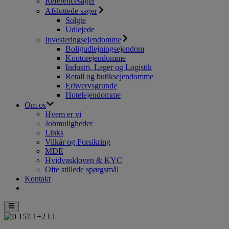
Referencesager
Afsluttede sager
Solgte
Udlejede
Investeringsejendomme
Boligudlejningsejendom
Kontorejendomme
Industri, Lager og Logistik
Retail og butiksejendomme
Erhvervsgrunde
Hotelejendomme
Om os
Hvem er vi
Jobmuligheder
Links
Vilkår og Forsikring
MDE
Hvidvaskloven & KYC
Ofte stillede spørgsmål
Kontakt