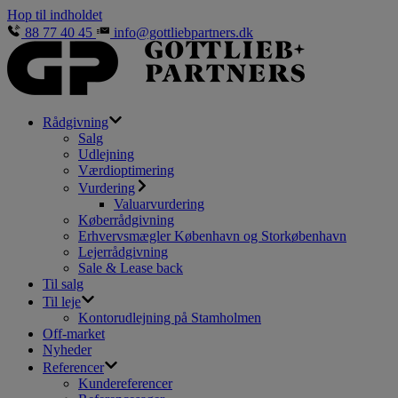
Hop til indholdet
88 77 40 45
info@gottliebpartners.dk
Rådgivning
Salg
Udlejning
Værdioptimering
Vurdering
Valuarvurdering
Køberrådgivning
Erhvervsmægler København og Storkøbenhavn
Lejerrådgivning
Sale & Lease back
Til salg
Til leje
Kontorudlejning på Stamholmen
Off-market
Nyheder
Referencer
Kundereferencer