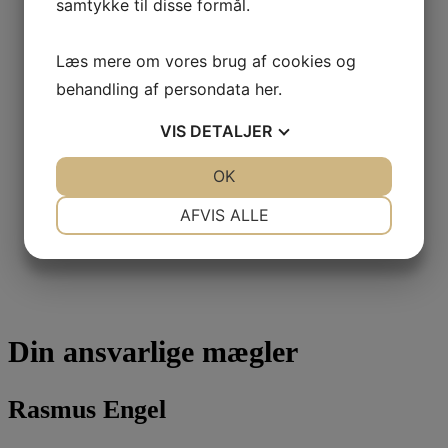
samtykke til disse formål.
Læs mere om vores brug af cookies og
behandling af persondata
her
.
VIS
DETALJER
JA
NEJ
OK
JA
NEJ
NØDVENDIGE
PRÆFERENCER
AFVIS ALLE
JA
NEJ
JA
NEJ
MARKETING
STATISTIK
Din ansvarlige mægler
Rasmus Engel