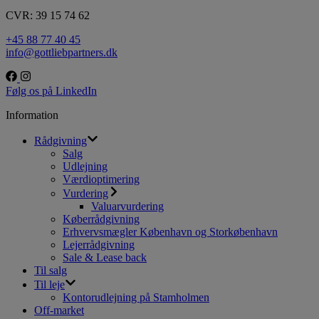
CVR: 39 15 74 62
+45 88 77 40 45
info@gottliebpartners.dk
Følg os på LinkedIn
Information
Rådgivning
Salg
Udlejning
Værdioptimering
Vurdering
Valuarvurdering
Køberrådgivning
Erhvervsmægler København og Storkøbenhavn
Lejerrådgivning
Sale & Lease back
Til salg
Til leje
Kontorudlejning på Stamholmen
Off-market