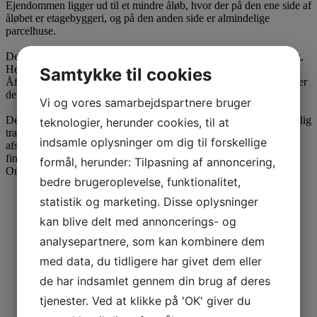
Ejendommen ligger ud til et mindre åløb, hvor der på den ene side af
åløbet er etagebyggeri, og på den anden side er almindelige
parcelhuse.
Der er kort afstand til Frederikssundsvej og indkøb BIG Shopping,
Herlev Hovedgade m.m. Herlev station ligger i gåafstand fra
Samtykke til cookies
Åfløjen, og hvis man ønsker at køre til centrum af København tager
det ca. 20 min. i bil.
Vi og vores samarbejdspartnere bruger
Der er gode tilkørselsforhold til ejendommen, både med bil, offentlig
teknologier, herunder cookies, til at
transport og mulighed for cykel. Motorring 3 ligger også i kort
indsamle oplysninger om dig til forskellige
afstand fra ejendommen. I gåafstand fra ejendommen er der tillige
fine grønne arealer i form af Viemoseparken og Kagsengen.
formål, herunder: Tilpasning af annoncering,
Området er reguleret af lokalplan 421 og kommuneplan R19.
bedre brugeroplevelse, funktionalitet,
statistik og marketing. Disse oplysninger
kan blive delt med annoncerings- og
analysepartnere, som kan kombinere dem
med data, du tidligere har givet dem eller
de har indsamlet gennem din brug af deres
tjenester. Ved at klikke på 'OK' giver du