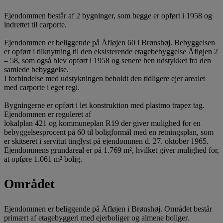
Ejendommen består af 2 bygninger, som begge er opført i 1958 og
indrettet til carporte.
Ejendommen er beliggende på Åfløjen 60 i Brønshøj. Bebyggelsen
er opført i tilknytning til den eksisterende etagebebyggelse Åfløjen 2
– 58, som også blev opført i 1958 og senere hen udstykket fra den
samlede bebyggelse.
I forbindelse med udstykningen beholdt den tidligere ejer arealet
med carporte i eget regi.
Bygningerne er opført i let konstruktion med plastmo trapez tag.
Ejendommen er reguleret af
lokalplan 421 og kommuneplan R19 der giver mulighed for en
bebyggelsesprocent på 60 til boligformål med en retningsplan, som
er skitseret i servitut tinglyst på ejendommen d. 27. oktober 1965.
Ejendommens grundareal er på 1.769 m², hvilket giver mulighed for,
at opføre 1.061 m² bolig.
Området
Ejendommen er beliggende på Åfløjen i Brønshøj. Området består
primært af etagebyggeri med ejerboliger og almene boliger.