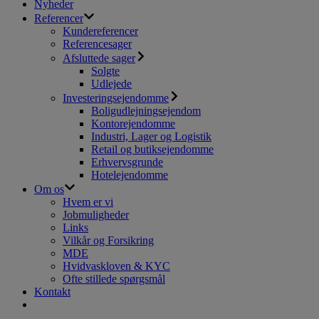
Nyheder
Referencer
Kundereferencer
Referencesager
Afsluttede sager
Solgte
Udlejede
Investeringsejendomme
Boligudlejningsejendom
Kontorejendomme
Industri, Lager og Logistik
Retail og butiksejendomme
Erhvervsgrunde
Hotelejendomme
Om os
Hvem er vi
Jobmuligheder
Links
Vilkår og Forsikring
MDE
Hvidvaskloven & KYC
Ofte stillede spørgsmål
Kontakt