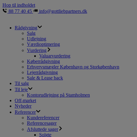
Hop til indholdet
88 77 40 45
info@gottliebpartners.dk
Rådgivning
Salg
Udlejning
Værdioptimering
Vurdering
Valuarvurdering
Køberrådgivning
Erhvervsmægler København og Storkøbenhavn
Lejerrådgivning
Sale & Lease back
Til salg
Til leje
Kontorudlejning på Stamholmen
Off-market
Nyheder
Referencer
Kundereferencer
Referencesager
Afsluttede sager
Solgte