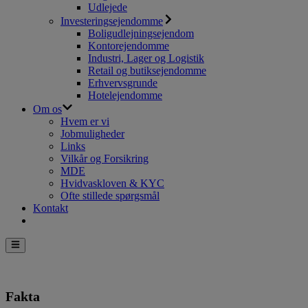
Udlejede
Investeringsejendomme
Boligudlejningsejendom
Kontorejendomme
Industri, Lager og Logistik
Retail og butiksejendomme
Erhvervsgrunde
Hotelejendomme
Om os
Hvem er vi
Jobmuligheder
Links
Vilkår og Forsikring
MDE
Hvidvaskloven & KYC
Ofte stillede spørgsmål
Kontakt
Fakta