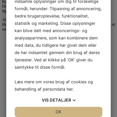
indsamle oplysninger om dig til forskellige
Københavns Universitet, SmartLearning og N. Zahles Skole.
Derudover er området populært blandt mange typer virksomheder
formål, herunder: Tilpasning af annoncering,
ligesom der er flere daginstitutioner tæt på.
bedre brugeroplevelse, funktionalitet,
Ahlefeldtsgade støder op til rekreative områder såsom
statistik og marketing. Disse oplysninger
Ørstedsparken, Botanisk Have og Søerne. Kort sagt er der tale om et
område, som byder på alt hvad en lejer kan ønske sig.
kan blive delt med annoncerings- og
analysepartnere, som kan kombinere dem
med data, du tidligere har givet dem eller
de har indsamlet gennem din brug af deres
tjenester. Ved at klikke på 'OK' giver du
samtykke til disse formål.
Læs mere om vores brug af cookies og
behandling af persondata
her
.
VIS
DETALJER
JA
NEJ
OK
JA
NEJ