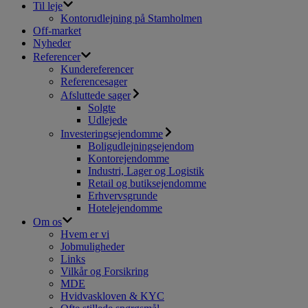
Til leje
Kontorudlejning på Stamholmen
Off-market
Nyheder
Referencer
Kundereferencer
Referencesager
Afsluttede sager
Solgte
Udlejede
Investeringsejendomme
Boligudlejningsejendom
Kontorejendomme
Industri, Lager og Logistik
Retail og butiksejendomme
Erhvervsgrunde
Hotelejendomme
Om os
Hvem er vi
Jobmuligheder
Links
Vilkår og Forsikring
MDE
Hvidvaskloven & KYC