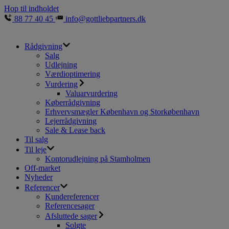
Hop til indholdet
88 77 40 45
info@gottliebpartners.dk
Rådgivning
Salg
Udlejning
Værdioptimering
Vurdering
Valuarvurdering
Køberrådgivning
Erhvervsmægler København og Storkøbenhavn
Lejerrådgivning
Sale & Lease back
Til salg
Til leje
Kontorudlejning på Stamholmen
Off-market
Nyheder
Referencer
Kundereferencer
Referencesager
Afsluttede sager
Solgte