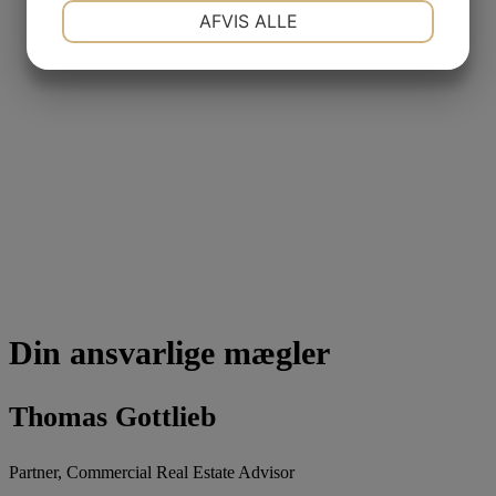
NØDVENDIGE
PRÆFERENCER
AFVIS ALLE
JA
NEJ
JA
NEJ
MARKETING
STATISTIK
Din ansvarlige mægler
Thomas Gottlieb
Partner, Commercial Real Estate Advisor