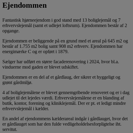
Ejendommen
Fantastisk hjørneejendom i god stand med 13 boliglejemål og 7
erhvervslejemål (samt et udlejet loftsrum). Ejendommen består af 2
opgange.
Ejendommen er beliggende på en grund med et areal på 645 m2 og
består af 1.755 m2 bolig samt 908 m2 erhverv. Ejendommen har
energimærke C og er opført i 1879.
Sælger har udført en større facaderenovering i 2024, hvor bl.a.
vinduerne mod gaden er blevet udskiftet.
Ejendommen er en del af et gårdlaug, der sikrer et hyggeligt og
grønt gårdmiljø.
4 af boliglejemålene er blevet gennemgribende renoveret og er i dag
udlejet til det lejedes værdi. Erhvervslejemålene er en blanding af
butik, kontor, forening og kliniklejemål. Der er pt. et ledigt mindre
erhvervslejemål i kælder.
En andel af ejendommens kælderareal indgår i gårdlauget, hvor det
er gårdlauget som har den fulde vedligeholdelsesforpligtelse iht.
servitut.