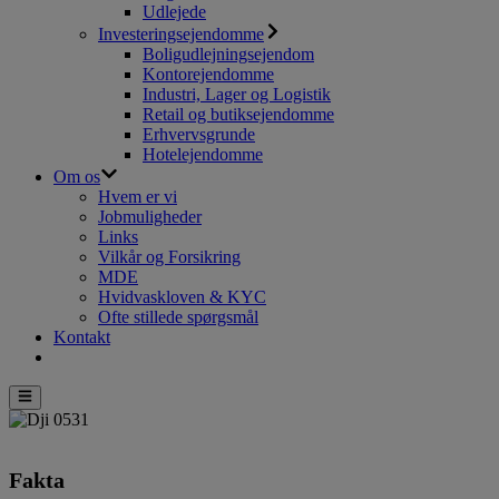
Udlejede
Investeringsejendomme
Boligudlejningsejendom
Kontorejendomme
Industri, Lager og Logistik
Retail og butiksejendomme
Erhvervsgrunde
Hotelejendomme
Om os
Hvem er vi
Jobmuligheder
Links
Vilkår og Forsikring
MDE
Hvidvaskloven & KYC
Ofte stillede spørgsmål
Kontakt
Fakta