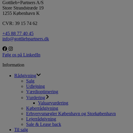
Gottlieb+Partners A/S
Store Strandstræde 19
1255 København K
CVR: 39 15 74 62
+45 88 77 40 45
info@gottliebpartners.dk
Følg os på LinkedIn
Information
Rådgivning
Salg
Udlejning
Værdioptimering
Vurdering
Valuarvurdering
Køberrådgivning
Erhvervsmægler København og Storkøbenhavn
Lejerrådgivning
Sale & Lease back
Til salg