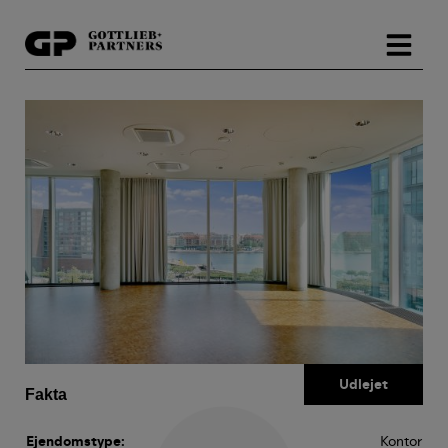
Hop
til
indholdet
Fakta
Ejendomstype:
Kontor