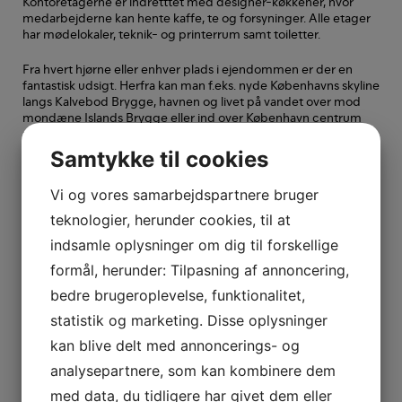
Kontoretagerne er indretttet med designer-køkkener, hvor
medarbejderne kan hente kaffe, te og forsyninger. Alle etager
har mødelokaler, teknik- og printerrum samt toiletter.
Fra hvert hjørne eller enhver plads i ejendommen er der en
fantastisk udsigt. Herfra kan man f.eks. nyde Københavns skyline
langs Kalvebod Brygge, havnen og livet på vandet over mod
mondæne Islands Brygge eller ind over København centrum
med Tivoli og Rådhustårnet.
Samtykke til cookies
Fællesfaciliteterne til ejendommen lever fuldt ud op til de krav
og ønsker, som dagens medarbejdere kræver, med en
Vi og vores samarbejdspartnere bruger
moderne kantine, et velekviperet fitnessrum med den bedste
kvalitet i udstyr, lyd og omgivelser, parkeringskælder også til
teknologier, herunder cookies, til at
cykler.
indsamle oplysninger om dig til forskellige
I ejendommen er der en meget høj standard inden for
formål, herunder: Tilpasning af annoncering,
receptionsservice, posthåndtering, “event management” med
bedre brugeroplevelse, funktionalitet,
mere. Disse services leveres af ISS.
statistik og marketing. Disse oplysninger
Ejendommen
kan blive delt med annoncerings- og
analysepartnere, som kan kombinere dem
Denne ikoniske ejendom, der er hædret for sin “state-of -the-
art” arkitektur, signalerer innovation, succes og udvikling.
med data, du tidligere har givet dem eller