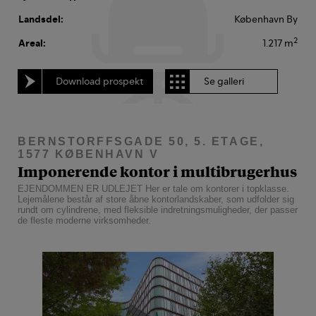
Landsdel:
København By
2
Areal:
1.217 m
Download prospekt
Se galleri
BERNSTORFFSGADE 50, 5. ETAGE,
1577 KØBENHAVN V
Imponerende kontor i multibrugerhus
EJENDOMMEN ER UDLEJET Her er tale om kontorer i topklasse.
Lejemålene består af store åbne kontorlandskaber, som udfolder sig
rundt om cylindrene, med fleksible indretningsmuligheder, der passer
de fleste moderne virksomheder.