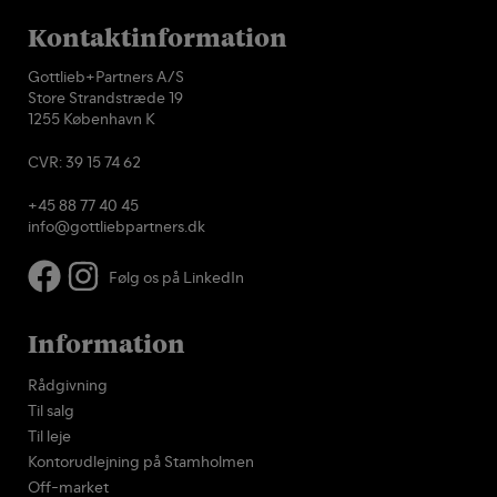
Kontaktinformation
Gottlieb+Partners A/S
Store Strandstræde 19
1255 København K
CVR: 39 15 74 62
+45 88 77 40 45
info@gottliebpartners.dk
Følg os på LinkedIn
Information
Rådgivning
Til salg
Til leje
Kontorudlejning på Stamholmen
Off-market