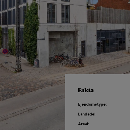
Fakta
Ejendomstype:
Landsdel:
Areal: