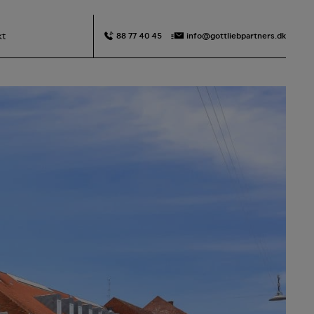
kt
88 77 40 45
info@gottliebpartners.dk