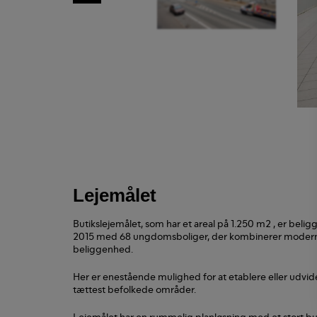
Lejemålet
Butikslejemålet, som har et areal på 1.250 m2 , er beli
2015 med 68 ungdomsboliger, der kombinerer moderne 
beliggenhed.
Her er enestående mulighed for at etablere eller udvide
tættest befolkede områder.
Lejemålet har en rummelig planløsning med et stort bu