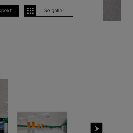
spekt
Se galleri