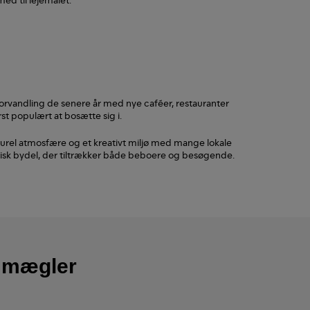
rvandling de senere år med nye caféer, restauranter
t populært at bosætte sig i.
urel atmosfære og et kreativt miljø med mange lokale
sk bydel, der tiltrækker både beboere og besøgende.
e mægler