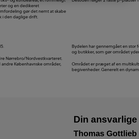
teter og en dedikeret
umfordeling gør det nemt at skabe
i den daglige drift.
15.
Bydelen har gennemgået en stor fo
og butikker, som gør området yders
re Nørrebro/Nordvestkvarteret.
ed andre Københavnske områder,
Området er præget af en multikult
begivenheder. Generelt en dynami
Din ansvarlig
Thomas Gottlieb