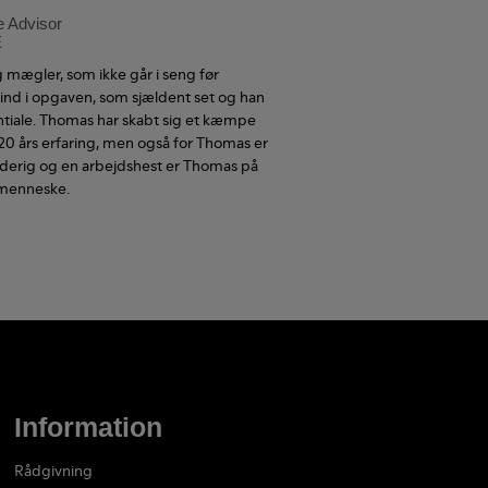
e Advisor
E
 mægler, som ikke går i seng før
 ind i opgaven, som sjældent set og han
entiale. Thomas har skabt sig et kæmpe
20 års erfaring, men også for Thomas er
 iderig og en arbejdshest er Thomas på
 menneske.
Information
Rådgivning