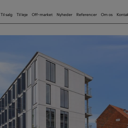
Til salg
Til leje
Off-market
Nyheder
Referencer
Om os
Konta