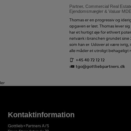
Partner, Commercial Real Estat
Ejendomsmægler & Valuar MD
Thomas er en progressiv og iderig
opgaven er løst. Thomas lever sig
har et hurtigt øje for ethvert pot
netværk i branchen grundet sine 
som han er. Udover at være ivrig,
alle måder et utroligt behageligt
+45 40 72 12 12
tgo@gottliebpartners.dk
Kontaktinformation
Gottlieb+Partners A/S