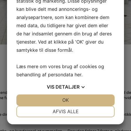
statistik og marketing. Disse oplysninger
kan blive delt med annoncerings- og
analysepartnere, som kan kombinere dem
med data, du tidligere har givet dem eller
de har indsamlet gennem din brug af deres
tjenester. Ved at klikke på 'OK' giver du
samtykke til disse formål.
Læs mere om vores brug af cookies og
behandling af persondata
her
.
VIS
DETALJER
ggende i en nyere boligejendom fra
Der er maksimal synlighed med det
funktionalitet med en attraktiv
kundeområdet er belagt med hvide 
JA
NEJ
OK
JA
NEJ
professionelt udtryk.
NØDVENDIGE
PRÆFERENCER
AFVIS ALLE
 din butik i et af Københavns
Bus 4A holder 100 meter fra butik
dem, som kommer i bil.
JA
NEJ
JA
NEJ
MARKETING
STATISTIK
tiks- og kundeareal, et rummeligt
Desuden følger 2 faste p-pladser m