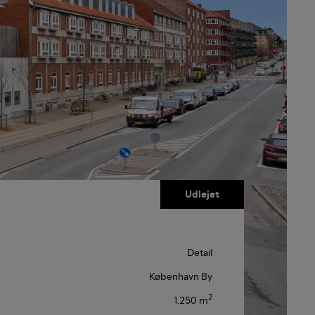
Detail
København By
2
1.250 m