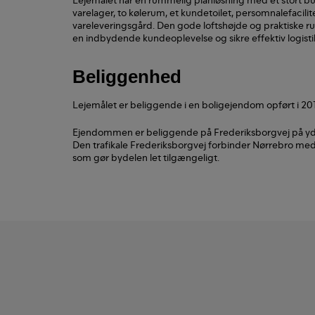
varelager, to kølerum, et kundetoilet, persomnalefacili
vareleveringsgård. Den gode loftshøjde og praktiske r
en indbydende kundeoplevelse og sikre effektiv logistik 
Beliggenhed
Lejemålet er beliggende i en boligejendom opført i 20
Ejendommen er beliggende på Frederiksborgvej på yd
Den trafikale Frederiksborgvej forbinder Nørrebro m
som gør bydelen let tilgængeligt.