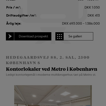
Pris / m²:
DKK 1.050
Driftsudgifter /m²:
DKK 413
Årlig leje:
DKK 693.000 - 1.386.000
Download prospekt
Se galleri
HEDEGAARDSVEJ 88, 2. SAL, 2300
KØBENHAVN S
Kontorlokaler ved Metro i København
Ledigt kontorlejemål i moderne multibrugerhus tæt på Metro st.