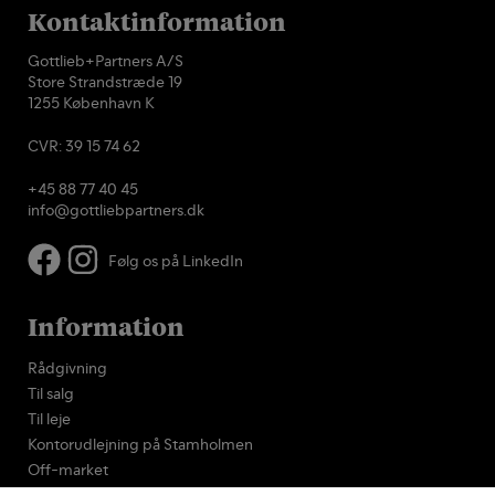
Kontaktinformation
Gottlieb+Partners A/S
Store Strandstræde 19
1255 København K
CVR: 39 15 74 62
+45 88 77 40 45
info@gottliebpartners.dk
Følg os på LinkedIn
Information
Rådgivning
Til salg
Til leje
Kontorudlejning på Stamholmen
Off-market
Nyheder