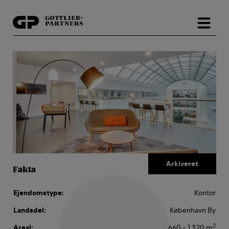
Hop
til
indholdet
Fakta
Ejendomstype:
Kontor
Landsdel:
København By
2
Areal:
660 - 1.320 m