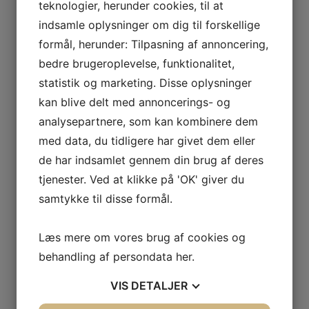
teknologier, herunder cookies, til at
Ejendommen er beliggende i det populære område omkring
indsamle oplysninger om dig til forskellige
Amager Strandpark, Tiøren og Femøren. Området har de
seneste år været igennem en større positiv udvikling, hvilket har
formål, herunder: Tilpasning af annoncering,
skabt en ny urbansk dynamik, da en række nye unge
bedre brugeroplevelse, funktionalitet,
virksomheder med stort potentiale er blevet tiltrukket af
området.
statistik og marketing. Disse oplysninger
kan blive delt med annoncerings- og
Virksomhederne tiltrækker en diversiferet
medarbejderblanding ved hjælp af områdets blanding af
analysepartnere, som kan kombinere dem
erhverv og boliger, der skaber en dynamisk og rolig atmosfære
med data, du tidligere har givet dem eller
samtidig med at det er bynært og yderst centralt placeret tæt
på Metro, Københavns Lufthavn, Øresundbroen og
de har indsamlet gennem din brug af deres
motorvejsnettet.
tjenester. Ved at klikke på 'OK' giver du
Udover sin centrale placering tilbyder området også smukke
samtykke til disse formål.
seværdigheder som Kastrup Fort og grønne omgivelser som
Femøren. Derudover er der mere end 20 sportsforeninger i
området hvor medarbejderne har mulighed for at dyrke en
Læs mere om vores brug af cookies og
bred palette af udendørs aktiviteter.
behandling af persondata
her
.
Ejendommen har en attraktiv beliggenhed ved Københavns
Lufthavn tæt på motorvejsnettet, City og en række
VIS
DETALJER
uddannelsesinstitutioner.