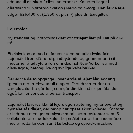
adgang til en skøn fælles tagterrasse. Kontoret ligger i
gåafstand til Nørrebro Station (Metro og S-tog). Den årlige leje
udgør 626.400 kr. (1.350 kr. pr. m²) plus driftsudgifter.
Lejemålet
Nyistandsat og indflytningsklart kontorlejemålet på i alt på 464
m².
Effektivt kontor med et fantastisk og naturligt lysindfald.
Lejemålet fremstår utrolig indbydende og gennemført i sit
moderne rå udtryk. Stilen er industriel New Yorker-stil med
glasvægge, betongulve og synlige kabelbakker.
Der er via de to opgange i hver ende af lejemålet adgang
ligesom der er elevator til etagen. Derudover er der en
vareelevator fra gården, som går direkte ind i lejemålet der
også kan anvendes til persontransport.
Lejemålet leveres klar til lejers egen aptering, nyrenoveret og
nymalet af udlejer, der netop har opsat akustikplader. Kontoret
er indrettet med gennemlyst centralt storrumskontor samt 5
cellekontorer / mødelokaler. Lejemålet har et kantineområde
med anretterkøkken samt køleskab og opvaskemaskine.