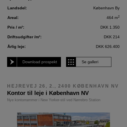
Landsdel:
København By
2
Areal:
464 m
Pris / m²:
DKK 1.350
Driftsudgifter /m²:
DKK 214
Årlig leje:
DKK 626.400
Download prospekt
Se galleri
HEJREVEJ 26, 2., 2400 KØBENHAVN NV
Kontor til leje i København NV
Nye kontorrammer i New Yorker-stil ved Nørrebro Station