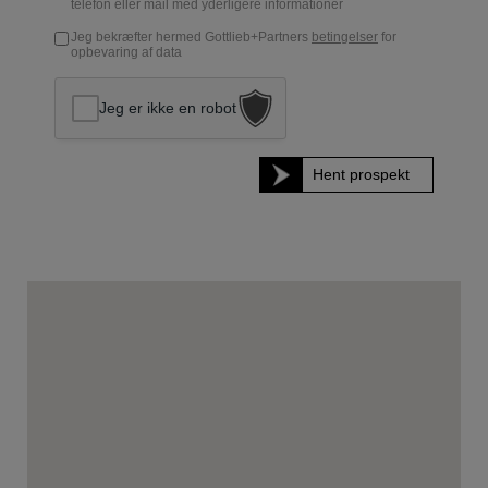
telefon eller mail med yderligere informationer
Jeg bekræfter hermed Gottlieb+Partners
betingelser
for
opbevaring af data
Jeg er ikke en robot