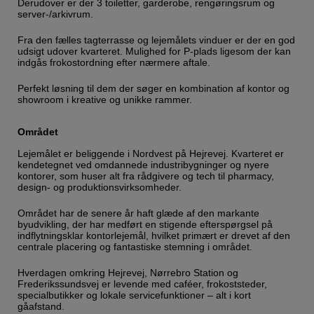
Derudover er der 3 toiletter, garderobe, rengøringsrum og
server-/arkivrum.
Fra den fælles tagterrasse og lejemålets vinduer er der en god
udsigt udover kvarteret. Mulighed for P-plads ligesom der kan
indgås frokostordning efter nærmere aftale.
Perfekt løsning til dem der søger en kombination af kontor og
showroom i kreative og unikke rammer.
Området
Lejemålet er beliggende i Nordvest på Hejrevej. Kvarteret er
kendetegnet ved omdannede industribygninger og nyere
kontorer, som huser alt fra rådgivere og tech til pharmacy,
design- og produktionsvirksomheder.
Området har de senere år haft glæde af den markante
byudvikling, der har medført en stigende efterspørgsel på
indflytningsklar kontorlejemål, hvilket primært er drevet af den
centrale placering og fantastiske stemning i området.
Hverdagen omkring Hejrevej, Nørrebro Station og
Frederikssundsvej er levende med caféer, frokoststeder,
specialbutikker og lokale servicefunktioner – alt i kort
gåafstand.