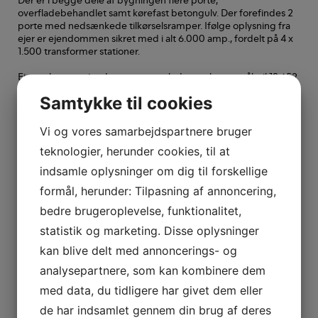
overfladebehandlet samt kørefast betongulv. Der forefindes 2
porte med nedsænkede tilkørselsramper. Ifølge oplysning fra
ejer er ejendommen sikret med i alt 6.000 amp., fordelt på 4 x
1.500 transformer stationer.
Ejer oplyser at ejendommens samlede areal er opmålt til 12.652
kvm.
Samtykke til cookies
Arealerne rundt om bygningerne er asfalteret og flere steder
er der anlagt SF-sten. Der er gode parkeringsmuligheder langs
Vi og vores samarbejdspartnere bruger
den ene gavl af bygningen. Der forefindes et grønt bælte langs
teknologier, herunder cookies, til at
skellet til den ene nabo samt foran ejendommen.
indsamle oplysninger om dig til forskellige
Ejendommen har tidligere været anvendt til plastproduktion og
formål, herunder: Tilpasning af annoncering,
overtages fri for lejere.
bedre brugeroplevelse, funktionalitet,
Ejendommen er beliggende på matrikel: 20, Bjæverskov By,
Bjæverskov.
statistik og marketing. Disse oplysninger
kan blive delt med annoncerings- og
Området
analysepartnere, som kan kombinere dem
Ejendommen er beliggende i erhvervsområdet ved Industrivej
med data, du tidligere har givet dem eller
i Bjæverskov.
de har indsamlet gennem din brug af deres