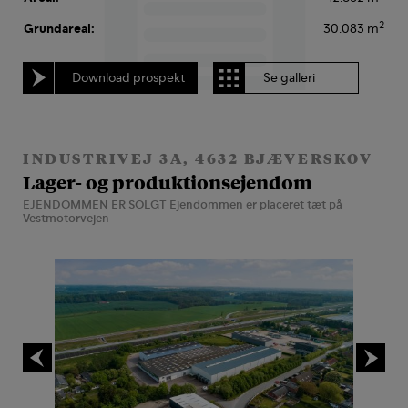
2
Grundareal:
30.083 m
Download prospekt
Se galleri
INDUSTRIVEJ 3A, 4632 BJÆVERSKOV
Lager- og produktionsejendom
EJENDOMMEN ER SOLGT Ejendommen er placeret tæt på
Vestmotorvejen