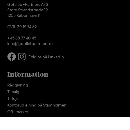
Gottlieb+Partners A/S
Store Strandstræde 19
1255 København K
CVR: 39 15 74 62
+45 88 77 40 45
info@gottliebpartners.dk
Følg os på LinkedIn
Information
Rådgivning
Til salg
Til leje
Kontorudlejning på Stamholmen
Off-market
Nyheder
Referencer