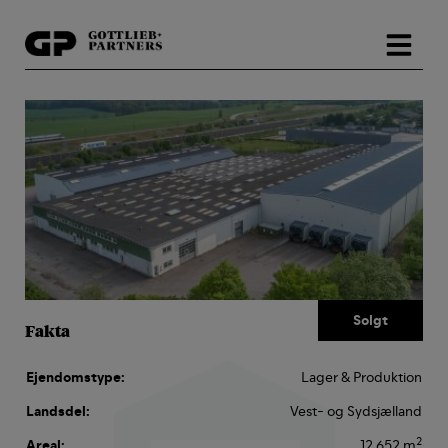
Hop
til
indholdet
Fakta
Ejendomstype:
Lager & Produktion
Landsdel:
Vest- og Sydsjælland
2
Areal:
12.652 m