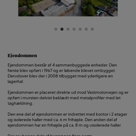
Ejendommen
Ejendommen består af 4 sammenbyggede enheder. Den
første blev opført i 1967 og er løbende blevet ombygget.
Derudover blev der i 2008 tilbygget med yderligere en
lagerhal.
Ejendommen er placeret direkte ud mod Vestmotorvejen og er
opført i mursten delvist beklædt med metalprofiler med let
taghældning.
Den ene del af ejendommen er indrettet med kontor i 2 etager
og isolerede haller med ca. 6 m frihøjde. Den anden del af
ejendommen har en frihøjde på ca. 8 m og uisolerede haller.
Der er i begge dele af bygningen flere porte,