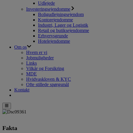
Udlejede
Investeringsejendomme
Boligudlejningsejendom
Kontorejendomme
Industri, Lager og Logistik
Retail og butiksejendomme
Erhvervsgrunde
Hotelejendomme
Om os
Hvem er vi
Jobmuligheder
Links
Vilkår og Forsikring
MDE
Hvidvaskloven & KYC
Ofte stillede spørgsmål
Kontakt
Fakta