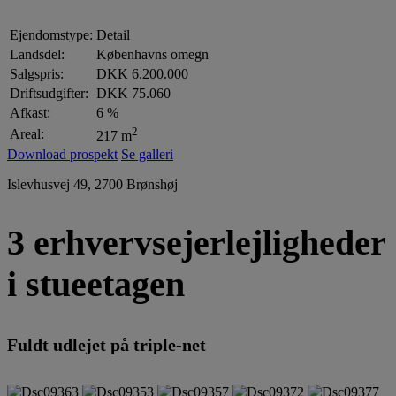
Ejendomstype:
Detail
Landsdel:
Københavns omegn
Salgspris:
DKK 6.200.000
Driftsudgifter:
DKK 75.060
Afkast:
6 %
2
Areal:
217 m
Download prospekt
Se galleri
Islevhusvej 49, 2700 Brønshøj
3 erhvervsejerlejligheder
i stueetagen
Fuldt udlejet på triple-net