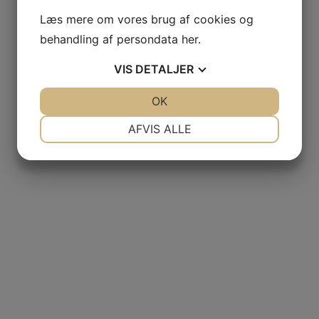
Læs mere om vores brug af cookies og
behandling af persondata
her
.
VIS
DETALJER
JA
NEJ
OK
JA
NEJ
NØDVENDIGE
PRÆFERENCER
AFVIS ALLE
JA
NEJ
JA
NEJ
MARKETING
STATISTIK