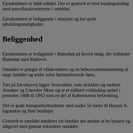
Ejendommen er fuldt udlejet. Der er generelt et stort kundegrundlag
med parcelhuskvartererne i området.
Ejendommen er beliggende i stueplan og har gode
udviklingsmuligheder.
Beliggenhed
Ejendommen er beliggende i Brønshøj på hoved strøg, der forbinder
Brønshøj med Rødovre.
Området er præget af villakvarterer og en beboersammensætning af
unge familier og ældre uden hjemmeboende børn.
Tæt på Islevhusvej ligger Vestvolden, som strækker sig mellem
Avedøre og Utterslev Mose og er et militært voldanlæg opført i
perioden 1888 til 1892 som en del af Københavns befæstning.
Der er gode transportforbindelser med under 50 meter til Husum S-
togstation og flere buslinjer.
Generelt er området attraktivt for familier der ønsker at bo bynært og
alligevel med grønne rekreative områder.