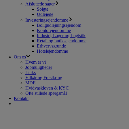
Afsluttede sager
Solgte
Udlejede
Investeringsejendomme
Boligudlejningsejendom
Kontorejendomme
Industri, Lager og Logistik
Retail og butiksejendomme
Erhvervsgrunde
Hotelejendomme
Om os
Hvem er vi
Jobmuligheder
Links
Vilkår og Forsikring
MDE
Hvidvaskloven & KYC
Ofte stillede spørgsmål
Kontakt