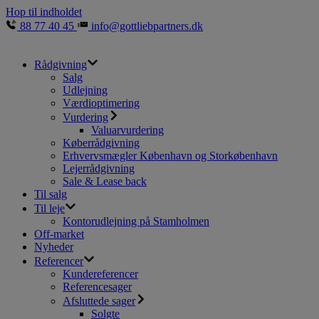
Hop til indholdet
88 77 40 45
info@gottliebpartners.dk
Rådgivning
Salg
Udlejning
Værdioptimering
Vurdering
Valuarvurdering
Køberrådgivning
Erhvervsmægler København og Storkøbenhavn
Lejerrådgivning
Sale & Lease back
Til salg
Til leje
Kontorudlejning på Stamholmen
Off-market
Nyheder
Referencer
Kundereferencer
Referencesager
Afsluttede sager
Solgte