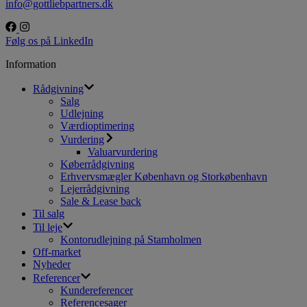
info@gottliebpartners.dk
Følg os på LinkedIn
Information
Rådgivning
Salg
Udlejning
Værdioptimering
Vurdering
Valuarvurdering
Køberrådgivning
Erhvervsmægler København og Storkøbenhavn
Lejerrådgivning
Sale & Lease back
Til salg
Til leje
Kontorudlejning på Stamholmen
Off-market
Nyheder
Referencer
Kundereferencer
Referencesager