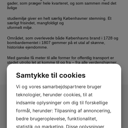
gader, som præger hele kvarteret, og som sammen med det
livlige
studiemiljø giver en helt særlig Københavner stemning. Et
særligt frisindet, mangfoldigt og
uformelt miljø.
Området, som overlevede både Københavns brand i 1728 og
bombardementet i 1807 gemmer på et utal af skønne,
historiske ejendomme.
Med ganske få meter til alle former for offentlig transport er
stedet utrolig let at komme til og fra – fra alle verdenshjørner.
Samtykke til cookies
Vi og vores samarbejdspartnere bruger
teknologier, herunder cookies, til at
Din ansvarlige mægler
indsamle oplysninger om dig til forskellige
formål, herunder: Tilpasning af annoncering,
Andreas Jervelund Engel
bedre brugeroplevelse, funktionalitet,
Commercial Real Estate Advisor
Ejendomsmægler MDE
statistik og marketing. Disse oplysninger