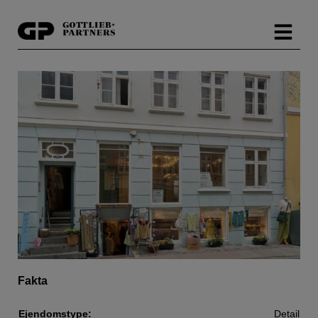
Hop
til
indholdet
Fakta
Ejendomstype:
Detail