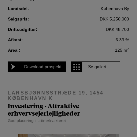
Landsdel:
København By
Salgspris:
DKK 5.250.000
Driftsudgifter:
DKK 48.700
Afkast:
6.33 %
2
Areal:
125 m
Download prospekt
Se galleri
LARSBJØRNSSTRÆDE 19, 1454
KØBENHAVN K
Investering - Attraktive
erhvervsejerlejligheder
God placering i Latinerkvarteret