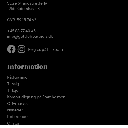
Store Strandstræde 19
1255 København K
CVR: 39 15 74 62
+45 88 77 40 45
info@gottliebpartners.dk
Følg os på LinkedIn
Information
Rådgivning
Til salg
Til leje
Kontorudlejning på Stamholmen
Off-market
Nyheder
Referencer
Om os