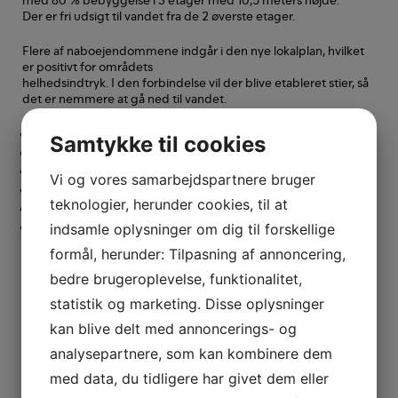
Der er fri udsigt til vandet fra de 2 øverste etager.
Flere af naboejendommene indgår i den nye lokalplan, hvilket
er positivt for områdets
helhedsindtryk. I den forbindelse vil der blive etableret stier, så
det er nemmere at gå ned til vandet.
Grundareal 950 m²
Samtykke til cookies
Boligareal 760 m²
8-10 boligenheder
Vi og vores samarbejdspartnere bruger
Elevator
teknologier, herunder cookies, til at
Godkendt lokalplan
Tegninger leveres efter aftale
indsamle oplysninger om dig til forskellige
formål, herunder: Tilpasning af annoncering,
Matrikelnummer 334rn Dragør By, Dragør.
bedre brugeroplevelse, funktionalitet,
Skitsetegninger er i prospektet.
statistik og marketing. Disse oplysninger
kan blive delt med annoncerings- og
Beliggenhed
analysepartnere, som kan kombinere dem
Ejendommen er beliggende i den maleriske by Dragør tæt på
med data, du tidligere har givet dem eller
Øresund.