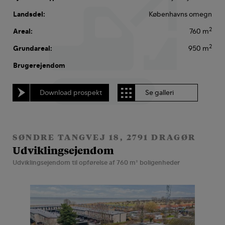
Landsdel:
Københavns omegn
2
Areal:
760 m
2
Grundareal:
950 m
Brugerejendom
Download prospekt
Se galleri
SØNDRE TANGVEJ 18, 2791 DRAGØR
Udviklingsejendom
Udviklingsejendom til opførelse af 760 m² boligenheder