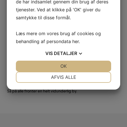
de har indsamlet gennem din brug af deres
Byen er berømt for sine velbevarede gamle huse i den gamle
tjenester. Ved at klikke på 'OK' giver du
bydel med farverige fiskerhuse og brostensbelagte smalle
stræder.
samtykke til disse formål.
Dragør har en unik atmosfære og den gamle havn er stadig i
Læs mere om vores brug af cookies og
brug.
Havnen er omgivet af hyggelige caféer, restauranter og små
behandling af persondata
her
.
specialbutikker.
Dragør er også kendt for sine smukke strande og naturskønne
VIS
DETALJER
områder, som gør det til et attraktivt sted for københavnere og
turister.
JA
NEJ
OK
JA
NEJ
Flere af bygningerne stammer tilbage fra 1600-1700 tallet ,
NØDVENDIGE
PRÆFERENCER
som er med til at give området den helt særlige historiske
AFVIS ALLE
atmosfære.
JA
NEJ
JA
NEJ
Så på alle fronter en helt vidunderlig by.
MARKETING
STATISTIK