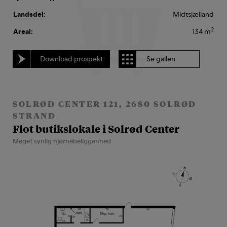
Landsdel:
Midtsjælland
2
Areal:
134 m
Download prospekt
Se galleri
SOLRØD CENTER 121, 2680 SOLRØD
STRAND
Flot butikslokale i Solrød Center
Meget synlig hjørnebeliggenhed