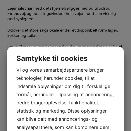
Lejemålet har med dets hjørnebeliggenhed ud til Solrød
Strandvej, og udstillingsvinduer hele vejen rundt, en virkelig
god synlighed.
Udover det store salgslokale er der et disponibelt rum/lager,
køkken og toilet.
Lejemålet er i øvrigt beliggende ud til springvandet og nabo til
café A.
Samtykke til cookies
Det er muligt at anvende lejemålet til andre brancher indenfor
detailhandel.
Vi og vores samarbejdspartnere bruger
teknologier, herunder cookies, til at
Beliggenhed
indsamle oplysninger om dig til forskellige
Butikslejemål beliggende i det populære Solrød Center, der er
formål, herunder: Tilpasning af annoncering,
det største handelsområde i Solrød Kommune med kort
bedre brugeroplevelse, funktionalitet,
afstand til både motorvej og offentlig transport. Centeret
tiltrækker mange handlende fra nabokommunerne Greve,
statistik og marketing. Disse oplysninger
Køge m.fl.
kan blive delt med annoncerings- og
Solrød kommune er med sine ca. 22.000 indbyggere blandt de
analysepartnere, som kan kombinere dem
10 rigeste kommuner i landet. Borgerne i Solrød er forholdvis