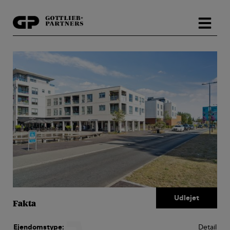
Hop
til
indholdet
Fakta
Ejendomstype:
Detail