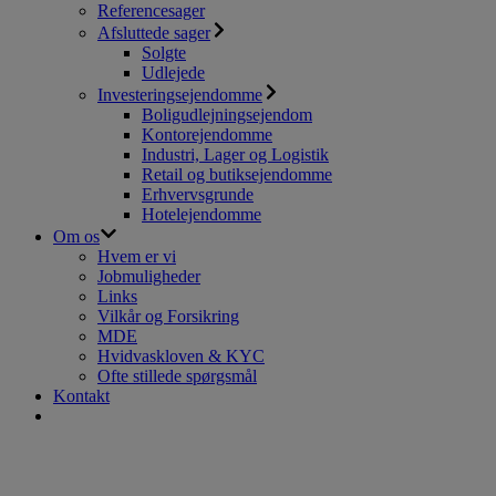
Referencesager
Afsluttede sager
Solgte
Udlejede
Investeringsejendomme
Boligudlejningsejendom
Kontorejendomme
Industri, Lager og Logistik
Retail og butiksejendomme
Erhvervsgrunde
Hotelejendomme
Om os
Hvem er vi
Jobmuligheder
Links
Vilkår og Forsikring
MDE
Hvidvaskloven & KYC
Ofte stillede spørgsmål
Kontakt