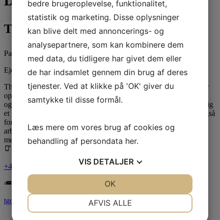
Din ansvarlige mægler
bedre brugeroplevelse, funktionalitet,
statistik og marketing. Disse oplysninger
Thomas Gottlieb
kan blive delt med annoncerings- og
analysepartnere, som kan kombinere dem
Partner, Commercial Real Estate Advisor
med data, du tidligere har givet dem eller
Ejendomsmægler & Valuar MDE
de har indsamlet gennem din brug af deres
tjenester. Ved at klikke på 'OK' giver du
Thomas er en progressiv og iderig mægler, som ikke går i seng før
opgaven er løst. Thomas lever sig ind i opgaven, som sjældent set
samtykke til disse formål.
og han har et hurtigt øje for ethvert potentiale. Thomas har skabt sig
et kæmpe netværk i branchen grundet sine 20 års erfaring, men også
for Thomas er som han er. Udover at være ivrig, iderig og en
Læs mere om vores brug af cookies og
arbejdshest er Thomas på alle måder et utroligt behageligt
menneske.
behandling af persondata
her
.
VIS
DETALJER
+45 40 72 12 12
JA
NEJ
OK
JA
NEJ
NØDVENDIGE
PRÆFERENCER
tgo@gottliebpartners.dk
AFVIS ALLE
JA
NEJ
JA
NEJ