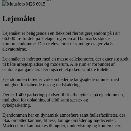
Lejemålet
Lejemålet er beliggende i en fleksibel flerbrugerejendom på i alt
66.000 m² fordelt på 7 etager og er en af Danmarks største
kontorejendomme. Der er elevatorer til samtlige etager via 8
elevatortårne.
Lejemålet er indrettet med en masse cellekontorer, der egner sig godt
til både arbejdspladser og møderum. Alle rum er forbundet af
centrale gangarealer. Der også et tekøkken samt tre toiletter.
Ejendommen tilbyder virksomhederne langsigtede rammer med
mulighed for løbende op- og nedskalering.
Der er 1.400 parkeringspladser til fri afbenyttelse på ejendommen,
mulighed for opladning af elbil samt gæste- og
cykelparkering.
Ejendommen har en dynamisk atmosfære samt fællesfaciliteter, der
bl.a. omfatter kantine, fitness, lounge områder og mødecenter.
Mødecentret kan bookes til møder, undervisning og konferencer.