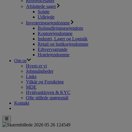
Referencesager
Afsluttede sager
Solgte
Udlejede
Investeringsejendomme
Boligudlejningsejendom
Kontorejendomme
Industri, Lager og Logistik
Retail og butiksejendomme
Erhvervsgrunde
Hotelejendomme
Om os
Hvem er vi
Jobmuligheder
Links
Vilkår og Forsikring
MDE
Hvidvaskloven & KYC
Ofte stillede spørgsmål
Kontakt