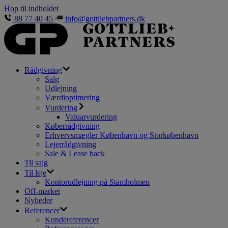
Hop til indholdet
88 77 40 45
info@gottliebpartners.dk
Rådgivning
Salg
Udlejning
Værdioptimering
Vurdering
Valuarvurdering
Køberrådgivning
Erhvervsmægler København og Storkøbenhavn
Lejerrådgivning
Sale & Lease back
Til salg
Til leje
Kontorudlejning på Stamholmen
Off-market
Nyheder
Referencer
Kundereferencer