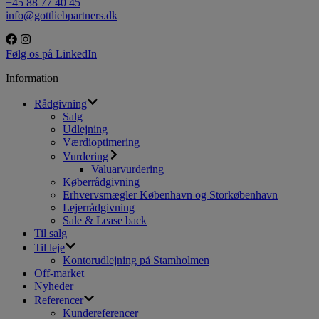
+45 88 77 40 45
info@gottliebpartners.dk
Følg os på LinkedIn
Information
Rådgivning
Salg
Udlejning
Værdioptimering
Vurdering
Valuarvurdering
Køberrådgivning
Erhvervsmægler København og Storkøbenhavn
Lejerrådgivning
Sale & Lease back
Til salg
Til leje
Kontorudlejning på Stamholmen
Off-market
Nyheder
Referencer
Kundereferencer