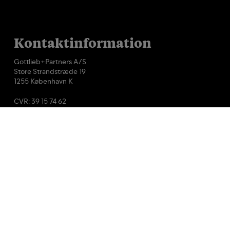
Kontaktinformation
Gottlieb+Partners A/S
Store Strandstræde 19
1255 København K
CVR: 39 15 74 62
+45 88 77 40 45
info@gottliebpartners.dk
Følg os på LinkedIn