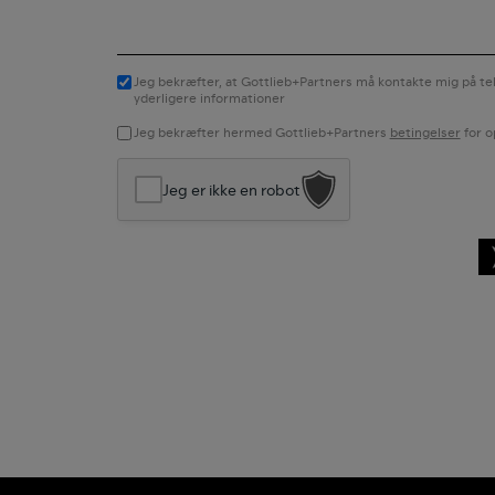
Jeg bekræfter, at Gottlieb+Partners må kontakte mig på te
Consent
yderligere informationer
Jeg bekræfter hermed Gottlieb+Partners
betingelser
for o
Jeg er ikke en robot