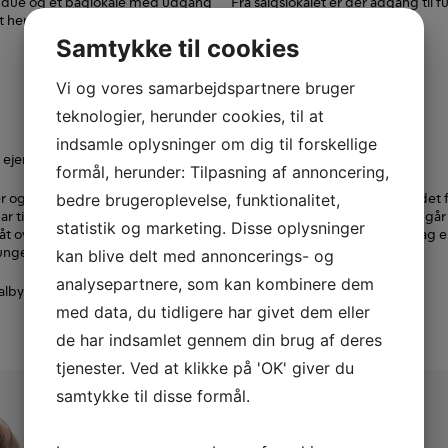
vindue og et baglokale med udgang
Fra salgslokalet er der adgang til f
et herre- og to dametoiletter, der
Samtykke til cookies
Vi og vores samarbejdspartnere bruger
teknologier, herunder cookies, til at
indsamle oplysninger om dig til forskellige
 ejendomme, der er placeret rundt om Toftegårds Plads i Valby.
formål, herunder: Tilpasning af annoncering,
nger og områder blomstrer op med især beboelsesejendomme. Området fra 
bedre brugeroplevelse, funktionalitet,
ar tidligere være synonym med industrivirksomheder, men gennemgår i
statistik og marketing. Disse oplysninger
 overfor Toftegårds Plads på den tidligere F.L. Smidth-grund er idag e
 unge studerende.
kan blive delt med annoncerings- og
analysepartnere, som kan kombinere dem
e Valbyparken og Søndermarken eller det hyggelige gamle Valby.
med data, du tidligere har givet dem eller
de har indsamlet gennem din brug af deres
tjenester. Ved at klikke på 'OK' giver du
samtykke til disse formål.