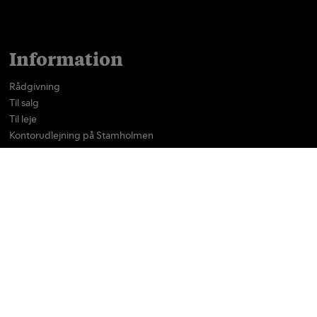
Information
Rådgivning
Til salg
Til leje
Kontorudlejning på Stamholmen
Off-market
Nyheder
Referencer
Om os
Kontakt
Log ind