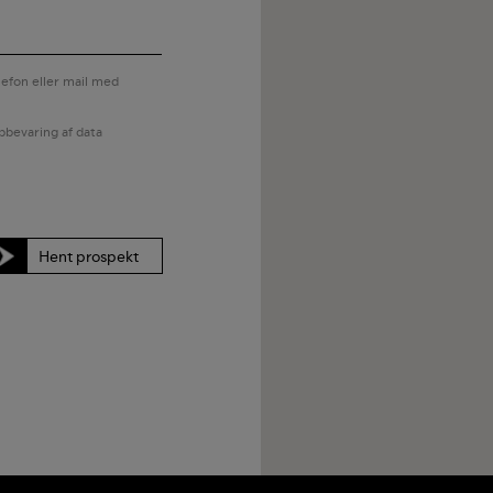
lefon eller mail med
pbevaring af data