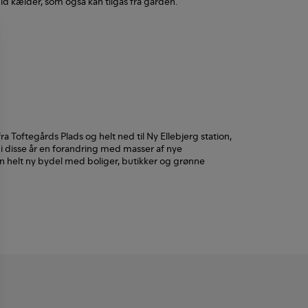
uld kælder, som også kan tilgås fra gården.
Toftegårds Plads og helt ned til Ny Ellebjerg station,
 disse år en forandring med masser af nye
n helt ny bydel med boliger, butikker og grønne