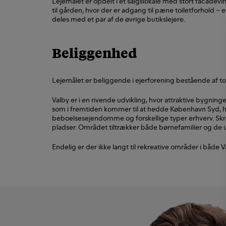
Lejemålet er opdelt i et salgslokale med stort facade
til gården, hvor der er adgang til pæne toiletforhold – 
deles med et par af de øvrige butikslejere.
Beliggenhed
Lejemålet er beliggende i ejerforening bestående af to
Valby er i en rivende udvikling, hvor attraktive bygni
som i fremtiden kommer til at hedde København Syd, h
beboelsesejendomme og forskellige typer erhverv. Skråt
pladser. Området tiltrækker både børnefamilier og de
Endelig er der ikke langt til rekreative områder i båd