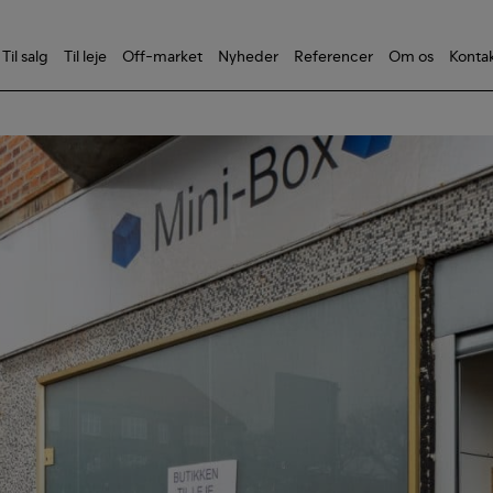
Til salg
Til leje
Off-market
Nyheder
Referencer
Om os
Konta