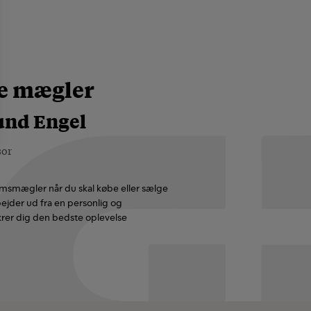
ge mægler
und Engel
sor
msmægler når du skal købe eller sælge
jder ud fra en personlig og
ikrer dig den bedste oplevelse