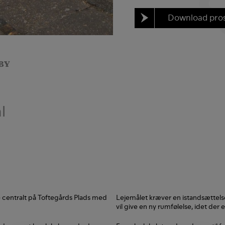
Download pro
BY
l
de centralt på Toftegårds Plads med
Lejemålet kræver en istandsættels
vil give en ny rumfølelse, idet der e