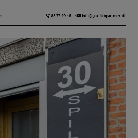
kt
88 77 40 45
info@gottliebpartners.dk