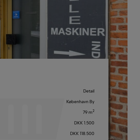
Detail
København By
2
79 m
DKK 1.500
DKK 118.500