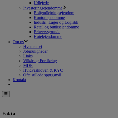
Udlejede
Investeringsejendomme
Boligudlejningsejendom
Kontorejendomme
Industri, Lager og Logistik
Retail og butiksejendomme
Erhvervsgrunde
Hotelejendomme
Om os
Hvem er vi
Jobmuligheder
Links
Vilkår og Forsikring
MDE
Hvidvaskloven & KYC
Ofte stillede spørgsmål
Kontakt
Fakta