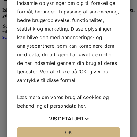
indsamle oplysninger om dig til forskellige
Ishøj kommune har ca. 21.000 indbyggere og er kendetegnet som en
formål, herunder: Tilpasning af annoncering,
yderst erhvervsvenlig kommune.
bedre brugeroplevelse, funktionalitet,
Se hvordan vores kompetencer kan hjælpe dig med
statistik og marketing. Disse oplysninger
erhvervsejendomme på vores side over
erhvervsejendomme til
kan blive delt med annoncerings- og
salg
.
analysepartnere, som kan kombinere dem
med data, du tidligere har givet dem eller
de har indsamlet gennem din brug af deres
tjenester. Ved at klikke på 'OK' giver du
samtykke til disse formål.
Læs mere om vores brug af cookies og
behandling af persondata
her
.
VIS
DETALJER
JA
NEJ
OK
JA
NEJ