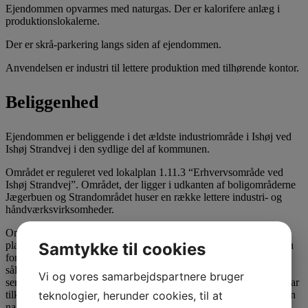
Ejendommen opvarmes med naturgas. Der er kalorifere anlæg i
produktionslokalerne.
Der er skrå-parkering langs siden af ejendommen.
Anvendelsen er industri til lettere produktion med tilhørende kontor.
Beliggenhed
Ejendommen er beliggende i det ældste industriområde i Ishøj ved
Ishøj Strandvej i den sydlige del af kommunen.
Området er reguleret ved lokalplan 1.11.3 “Erhvervsområde ved
Ishøj Strandvej”. Området, der ligger i udkanten af boligområderne
Jægerbuen og Strandområdet huser en række lettere industri- og
håndværksvirksomheder.
Området ligger stationsnært, hvilket åbner gode muligheder for
Samtykke til cookies
placering af erhverv med et intensivt besøgsmønster – typisk inden
for kontor- og serviceerhverv. Lokalplanbestemmelserne giver
således også mulighed for netop at omfatte kontor- og
Vi og vores samarbejdspartnere bruger
servicevirksomheder, forsamlingslokaler samt virksomheder, der har
teknologier, herunder cookies, til at
tilknytning til de pågældende erhverv eller som efter Byrådets skøn
naturligt finder plads i området.