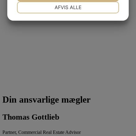
NØDVENDIGE
PRÆFERENCER
AFVIS ALLE
JA
NEJ
JA
NEJ
MARKETING
STATISTIK
Din ansvarlige mægler
Thomas Gottlieb
Partner, Commercial Real Estate Advisor