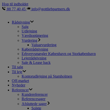
Hop til indholdet
88 77 40 45
info@gottliebpartners.dk
Rådgivning
Salg
Udlejning
Værdioptimering
Vurdering
Valuarvurdering
Køberrådgivning
Erhvervsmægler København og Storkøbenhavn
Lejerrådgivning
Sale & Lease back
Til salg
Til leje
Kontorudlejning på Stamholmen
Off-market
Nyheder
Referencer
Kundereferencer
Referencesager
Afsluttede sager
Solgte