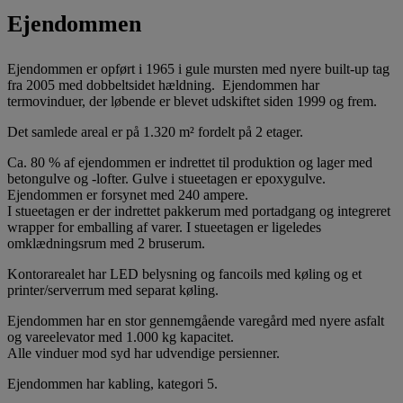
Ejendommen
Ejendommen er opført i 1965 i gule mursten med nyere built-up tag
fra 2005 med dobbeltsidet hældning. Ejendommen har
termovinduer, der løbende er blevet udskiftet siden 1999 og frem.
Det samlede areal er på 1.320 m² fordelt på 2 etager.
Ca. 80 % af ejendommen er indrettet til produktion og lager med
betongulve og -lofter. Gulve i stueetagen er epoxygulve.
Ejendommen er forsynet med 240 ampere.
I stueetagen er der indrettet pakkerum med portadgang og integreret
wrapper for emballing af varer. I stueetagen er ligeledes
omklædningsrum med 2 bruserum.
Kontorarealet har LED belysning og fancoils med køling og et
printer/serverrum med separat køling.
Ejendommen har en stor gennemgående varegård med nyere asfalt
og vareelevator med 1.000 kg kapacitet.
Alle vinduer mod syd har udvendige persienner.
Ejendommen har kabling, kategori 5.