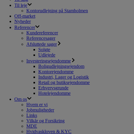
Til leje
Kontorudlejning på Stamholmen
Off-market
Nyheder
Referencer
Kundereferencer
Referencesager
Afsluttede sager
Solgte
Udlejede
Investeringsejendomme
Boligudlejningsejendom
Kontorejendomme
Industri, Lager og Logistik
Retail og butiksejendomme
Erhvervsgrunde
Hotelejendomme
Om os
Hvem er vi
Jobmuligheder
Links
Vilkår og Forsikring
MDE
Hvidvaskloven & KYC