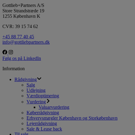
Gottlieb+Partners A/S
Store Strandstræde 19
1255 København K
CVR: 39 15 74 62
+45 88 77 40 45
info@gottliebpartners.dk
Følg os på LinkedIn
Information
Rådgivning
Salg
Udlejning
Værdioptimering
Vurdering
Valuarvurdering
Køberrådgivning
Erhvervsmægler København og Storkøbenhavn
Lejerrådgivning
Sale & Lease back
Til salg