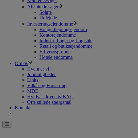
Referencesager
Afsluttede sager
Solgte
Udlejede
Investeringsejendomme
Boligudlejningsejendom
Kontorejendomme
Industri, Lager og Logistik
Retail og butiksejendomme
Erhvervsgrunde
Hotelejendomme
Om os
Hvem er vi
Jobmuligheder
Links
Vilkår og Forsikring
MDE
Hvidvaskloven & KYC
Ofte stillede spørgsmål
Kontakt