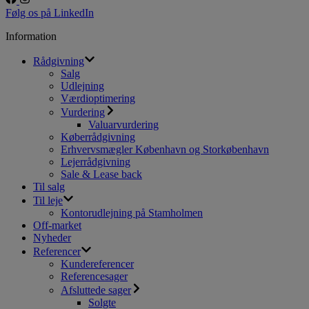
Følg os på LinkedIn
Information
Rådgivning
Salg
Udlejning
Værdioptimering
Vurdering
Valuarvurdering
Køberrådgivning
Erhvervsmægler København og Storkøbenhavn
Lejerrådgivning
Sale & Lease back
Til salg
Til leje
Kontorudlejning på Stamholmen
Off-market
Nyheder
Referencer
Kundereferencer
Referencesager
Afsluttede sager
Solgte