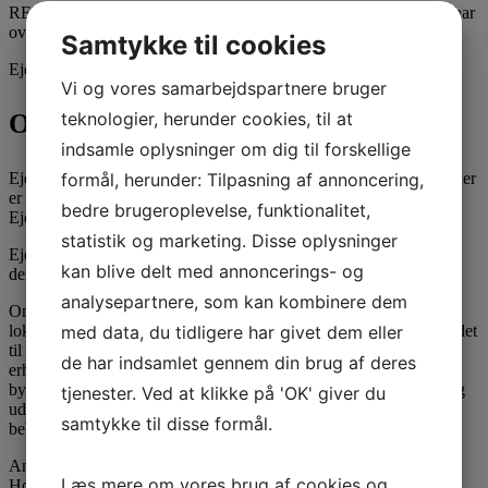
REMA 1000 startede som lejer i 2001 med 900 kvadratmeter og har
over 3 omgange udviddet sit areal.
Samtykke til cookies
Ejendommens matrikelnr. er Matrikel nr. 4cø, Egå By, Egå.
Vi og vores samarbejdspartnere bruger
teknologier, herunder cookies, til at
Området
indsamle oplysninger om dig til forskellige
formål, herunder: Tilpasning af annoncering,
Ejendommen er beliggende i et attraktivt erhvervs-/boligområde, der
er kendt som et godt detailhandels område i Århus Kommune.
bedre brugeroplevelse, funktionalitet,
Ejendommen er beliggende blot 8 km fra Århus.
statistik og marketing. Disse oplysninger
Ejendommen er placeret med facade direkte ud til Grenåvej, hvor
kan blive delt med annoncerings- og
der dagligt passerer ca. 20.000 køretøjer.
analysepartnere, som kan kombinere dem
Området er reguleret af Kommuneplan 2017 (280107CE) samt
med data, du tidligere har givet dem eller
lokalplan Centerområde ved Egå Havvej (86), der regulerer området
til centerformål. I området kan der etableres butikker, liberale
de har indsamlet gennem din brug af deres
erhverv, restauranter og lignende, som naturligt kan indpasses i et
bydelscenter. Der tillades dagligvarebutikker på op til 3.500 m2 og
tjenester. Ved at klikke på 'OK' giver du
udvalgsbutikker op til 2.000 m2. Derudover tillades en maksimal
samtykke til disse formål.
bebyggelse på 65 %.
Andre virksomheder i området er bl.a. KVIK, thansen, Surfline,
Læs mere om vores brug af cookies og
Home mm.