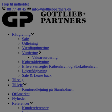
Hop til indholdet
88 77 40 45
info@gottliebpartners.dk
Rådgivning
Salg
Udlejning
Værdioptimering
Vurdering
Valuarvurdering
Køberrådgivning
Erhvervsmægler København og Storkøbenhavn
Lejerrådgivning
Sale & Lease back
Til salg
Til leje
Kontorudlejning på Stamholmen
Off-market
Nyheder
Referencer
Kundereferencer