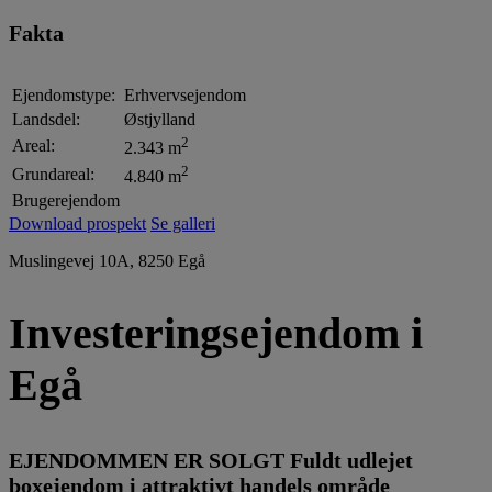
Fakta
Ejendomstype:
Erhvervsejendom
Landsdel:
Østjylland
2
Areal:
2.343 m
2
Grundareal:
4.840 m
Brugerejendom
Download prospekt
Se galleri
Muslingevej 10A, 8250 Egå
Investeringsejendom i
Egå
EJENDOMMEN ER SOLGT Fuldt udlejet
boxejendom i attraktivt handels område