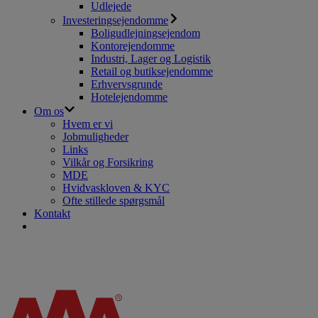
Udlejede
Investeringsejendomme
Boligudlejningsejendom
Kontorejendomme
Industri, Lager og Logistik
Retail og butiksejendomme
Erhvervsgrunde
Hotelejendomme
Om os
Hvem er vi
Jobmuligheder
Links
Vilkår og Forsikring
MDE
Hvidvaskloven & KYC
Ofte stillede spørgsmål
Kontakt