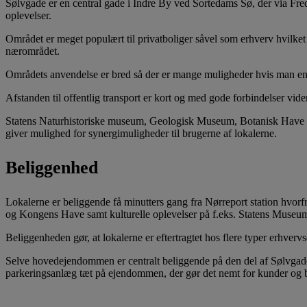
Sølvgade er en central gade i Indre By ved Sortedams Sø, der via Fr
oplevelser.
Området er meget populært til privatboliger såvel som erhverv hvilket 
nærområdet.
Områdets anvendelse er bred så der er mange muligheder hvis man en 
Afstanden til offentlig transport er kort og med gode forbindelser vide
Statens Naturhistoriske museum, Geologisk Museum, Botanisk Have og S
giver mulighed for synergimuligheder til brugerne af lokalerne.
Beliggenhed
Lokalerne er beliggende få minutters gang fra Nørreport station hvorfr
og Kongens Have samt kulturelle oplevelser på f.eks. Statens Museum
Beliggenheden gør, at lokalerne er eftertragtet hos flere typer erhve
Selve hovedejendommen er centralt beliggende på den del af Sølvgade 
parkeringsanlæg tæt på ejendommen, der gør det nemt for kunder og 