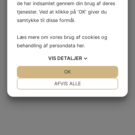
de har indsamlet gennem din brug af deres
tjenester. Ved at klikke på 'OK' giver du
samtykke til disse formål.
Læs mere om vores brug af cookies og
behandling af persondata
her
.
VIS
DETALJER
JA
NEJ
OK
JA
NEJ
NØDVENDIGE
PRÆFERENCER
AFVIS ALLE
JA
NEJ
JA
NEJ
MARKETING
STATISTIK