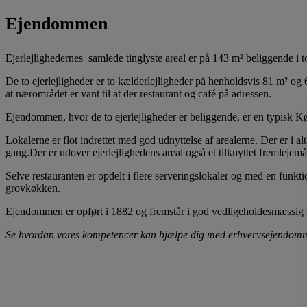
Ejendommen
Ejerlejlighedernes samlede tinglyste areal er på 143 m² beliggende i t
De to ejerlejligheder er to kælderlejligheder på henholdsvis 81 m² og 62
at nærområdet er vant til at der restaurant og café på adressen.
Ejendommen, hvor de to ejerlejligheder er beliggende, er en typisk
Lokalerne er flot indrettet med god udnyttelse af arealerne. Der er i
gang.Der er udover ejerlejlighedens areal også et tilknyttet fremleje
Selve restauranten er opdelt i flere serveringslokaler og med en funkti
grovkøkken.
Ejendommen er opført i 1882 og fremstår i god vedligeholdesmæssig 
Se hvordan vores kompetencer kan hjælpe dig med erhvervsejendomm