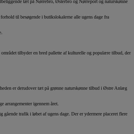
elbeliggende tæt på Nørrebro, Østerbro og Nørreport og naturskønne
forhold til besøgende i butikslokalerne alle ugens dage fra
e.
rådet tilbyder en bred pallette af kulturelle og populære tilbud, der
genheden er derudover tæt på grønne naturskønne tilbud i Østre Anlæg
lige arrangementer igennem året.
gående trafik i løbet af ugens dage. Der er ydermere placeret flere