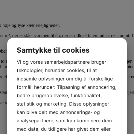
o høje og lyse kælderlejligheder.
 m². der er slået sammen til én, der er udlejet til en indisk restaurant. 
Samtykke til cookies
 Københavner ejendom med flot facade og dannebrogsvinduer.
 alt to indgangsdøre og fire vinduer ud mod Sølvgade adskilt af opgang
Vi og vores samarbejdspartnere bruger
mål i naboejendommen på ca. 40 m², der indgår som en del af restauranten
teknologier, herunder cookies, til at
onel og integreret bar – med mulighed for ca. 50 spisende gæster. Der er 
indsamle oplysninger om dig til forskellige
formål, herunder: Tilpasning af annoncering,
stand. Matrikelnummeret er 0160, Østervold Kvarter, København, Ejerl
bedre brugeroplevelse, funktionalitet,
e på vores side over
erhvervsejendomme til salg
.
statistik og marketing. Disse oplysninger
kan blive delt med annoncerings- og
analysepartnere, som kan kombinere dem
med data, du tidligere har givet dem eller