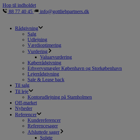
Hop til indholdet
88 77 40 45
info@gottliebpartners.dk
Rådgivning
Salg
Udlejning
Værdioptimering
Vurdering
Valuarvurdering
Køberrådgivning
Erhvervsmægler København og Storkøbenhavn
Lejerrådgivning
Sale & Lease back
Til salg
Til leje
Kontorudlejning på Stamholmen
Off-market
Nyheder
Referencer
Kundereferencer
Referencesager
Afsluttede sager
Solgte