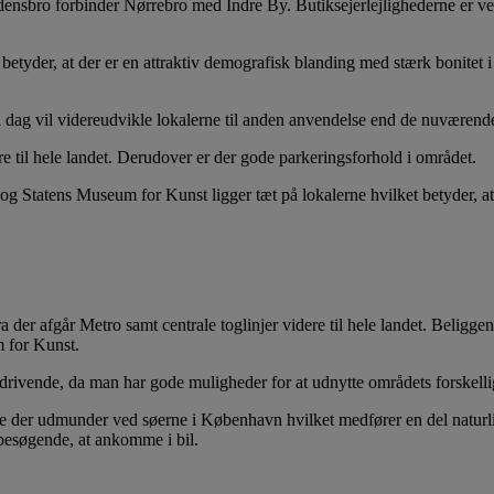
edensbro forbinder Nørrebro med Indre By. Butiksejerlejlighederne er v
betyder, at der er en attraktiv demografisk blanding med stærk bonitet i 
dag vil videreudvikle lokalerne til anden anvendelse end de nuværend
re til hele landet. Derudover er der gode parkeringsforhold i området.
tatens Museum for Kunst ligger tæt på lokalerne hvilket betyder, at om
a der afgår Metro samt centrale toglinjer videre til hele landet. Belig
 for Kunst.
rvsdrivende, da man har gode muligheder for at udnytte områdets forskel
der udmunder ved søerne i København hvilket medfører en del naturlig 
besøgende, at ankomme i bil.