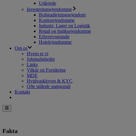
Udlejede
Investeringsejendomme
Boligudlejningsejendom
Kontorejendomme
Industri, Lager og Logistik
Retail og butiksejendomme
Erhvervsgrunde
Hotelejendomme
Om os
Hvem er vi
Jobmuligheder
Links
Vilkår og Forsikring
MDE
Hvidvaskloven & KYC
Ofte stillede spørgsmål
Kontakt
Fakta