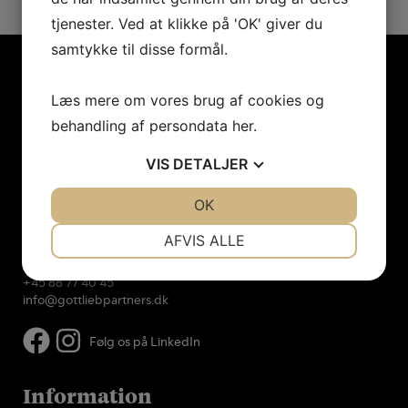
tjenester. Ved at klikke på 'OK' giver du
samtykke til disse formål.
Læs mere om vores brug af cookies og
behandling af persondata
her
.
Kontaktinformation
VIS
DETALJER
Gottlieb+Partners A/S
Store Strandstræde 19
JA
NEJ
OK
JA
NEJ
1255 København K
NØDVENDIGE
PRÆFERENCER
AFVIS ALLE
CVR: 39 15 74 62
JA
NEJ
JA
NEJ
+45 88 77 40 45
MARKETING
STATISTIK
info@gottliebpartners.dk
Følg os på LinkedIn
Information