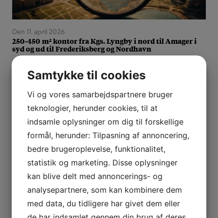
Den 11. april 2026
250-450 m² kontor fra Kgs. Lyngby i nord til Amager i
syd og ud til Frederiksberg og Nordhavn
250-450 m² kontor i flerbrugerhus søges til Tech/software
Samtykke til cookies
virksomhed
... Læs mere
Vi og vores samarbejdspartnere bruger
teknologier, herunder cookies, til at
indsamle oplysninger om dig til forskellige
formål, herunder: Tilpasning af annoncering,
bedre brugeroplevelse, funktionalitet,
statistik og marketing. Disse oplysninger
Den 15. marts 2026
kan blive delt med annoncerings- og
1.000 – 1.400 kvm Rådgivningsvirksomhed
analysepartnere, som kan kombinere dem
med data, du tidligere har givet dem eller
Kontorlejemål i Århusgade/Nordhavn, Frederiksstaden og
de har indsamlet gennem din brug af deres
Bremerholmkvarteret.
... Læs mere